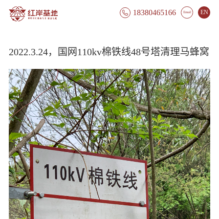
18380465166
EN

Email
2022.3.24，国网110kv棉铁线48号塔清理马蜂窝