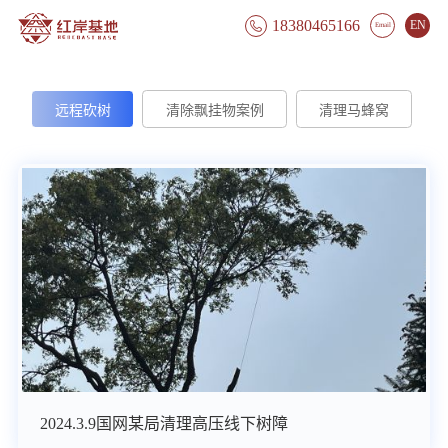
18380465166
EN

Email
远程砍树
清除飘挂物案例
清理马蜂窝
2024.3.9国网某局清理高压线下树障