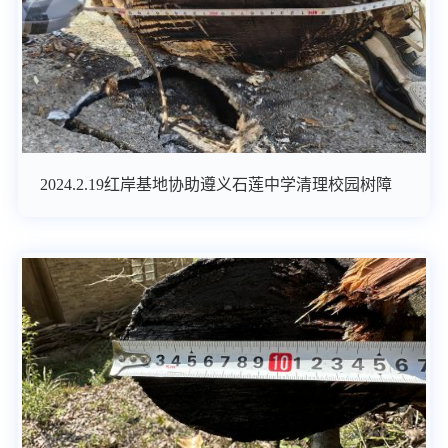
2024.2.19红岸基地协助遵义石莲中学清理校园树障