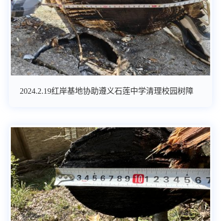
2024.2.19红岸基地协助遵义石莲中学清理校园树障