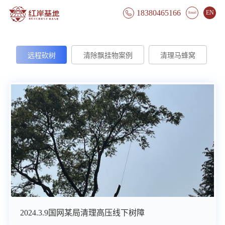
18380465166
EN

Email
远程砍树
清除飘挂物案例
清理马蜂窝
2024.3.9国网某局清理高压线下树障